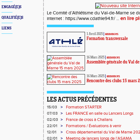
ENGAGÉ(E)S
Le Comité d’Athlétisme du Val-de-Marne se do
QUALIFIÉ(E)S
en lire p
internet : https://www.cdathle94.fr/ ...
LIENS
1 Avril 2025
|
annonces
Formation transversale
16 Mars 2025
|
annonces
Assemblée générale du Val d
16 Mars 2025
|
annonces
Rencontre des clubs 15 mars 
LES ACTUS PRÉCÉDENTES
15/03
>
Formation STARTER
07/03
>
Les FRANCE en salle ou Lancers Longs
02/03
>
France de cross à Challans
22/01
>
Formations / Évaluations à venir
12/01
>
Cross départemental du Val de Marne 20
02/01
>
Meeting de lancers longs de l'ASAMA