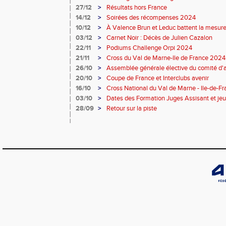
27/12
>
Résultats hors France
14/12
>
Soirées des récompenses 2024
10/12
>
À Valence Brun et Leduc battent la mesur
03/12
>
Carnet Noir : Décès de Julien Cazalon
22/11
>
Podiums Challenge Orpi 2024
21/11
>
Cross du Val de Marne-Ile de France 2024 :
26/10
>
Assemblée générale élective du comité d'
Marne
20/10
>
Coupe de France et Interclubs avenir
16/10
>
Cross National du Val de Marne - Ile-de-F
03/10
>
Dates des Formation Juges Assisant et je
28/09
>
Retour sur la piste