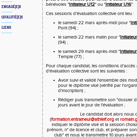
bénévoles "
Initiateur U12
" ou "
Initiateur U16
".
ENGAGÉ(E)S
Ces sessions d'évaluation collective ont lieu :
QUALIFIÉ(E)S
le samedi 22 mars après-midi pour "
Ini
Pont (94) ;
LIENS
le samedi 22 mars matin pour "
Initiateu
(94) ;
le samedi 29 mars après-midi "
Initiateu
Temple (77) ;
Pour chaque candidat, les conditions d'accès 
d'évaluation collective sont les suivantes :
Avoir suivi et validé l'ensemble des mo
pour le diplôme visé (vérifié par l'organ
d'inscription) ;
Rédiger puis transmettre son "dossier d
jours avant le jour de l'évaluation ;
Le candidat doit alors nous 
(
formation.entraineur@athleif.org
et
romain.g
indiquer le diplôme visé et la session choi
prénom, n° de licence et club, et préparer so
club" et nous le transmettre 10 jours avant 