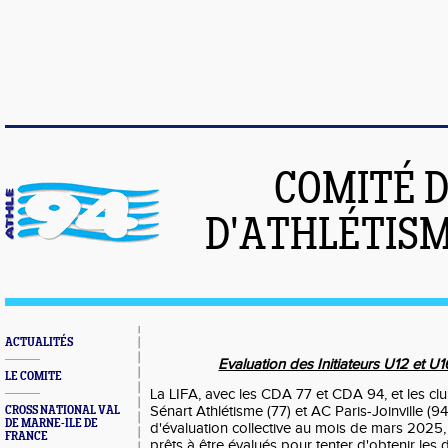
COMITÉ 
D'ATHLÉTISM
ACTUALITÉS
Evaluation des Initiateurs U12 et 
LE COMITE
La LIFA, avec les CDA 77 et CDA 94, et les c
Sénart Athlétisme (77) et AC Paris-Joinville (9
CROSS NATIONAL VAL
DE MARNE-ILE DE
d'évaluation collective au mois de mars 2025,
FRANCE
prêts à être évalués pour tenter d'obtenir les