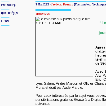
3 Mai 2023 -
Frédéric Beuzard
(Coordinateur Technique 
ENGAGÉ(E)S
QUALIFIÉ(E)S
annonces
LIENS
“Le
jeu
Aprè
d’at
heure
téléfi
de Séb
Avec E
Alix P
Eric C
Lyes Salem, André Marcon et Olivier Chantre
Murat et écrit par Aude Marcle.
Pour ceux intéressés par le sujet vous peuvez
sensibilisations gratuites Grace à la Drajes î
suivantes: