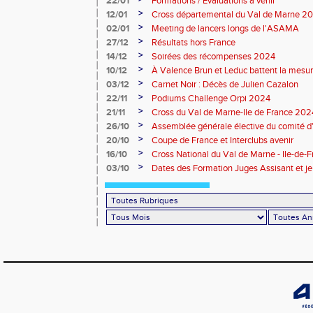
22/01
Formations / Évaluations à venir
>
12/01
Cross départemental du Val de Marne 2
>
02/01
Meeting de lancers longs de l'ASAMA
>
27/12
Résultats hors France
>
14/12
Soirées des récompenses 2024
>
10/12
À Valence Brun et Leduc battent la mesu
>
03/12
Carnet Noir : Décès de Julien Cazalon
>
22/11
Podiums Challenge Orpi 2024
>
21/11
Cross du Val de Marne-Ile de France 2024 
>
26/10
Assemblée générale élective du comité d
Marne
>
20/10
Coupe de France et Interclubs avenir
>
16/10
Cross National du Val de Marne - Ile-de-
>
03/10
Dates des Formation Juges Assisant et j