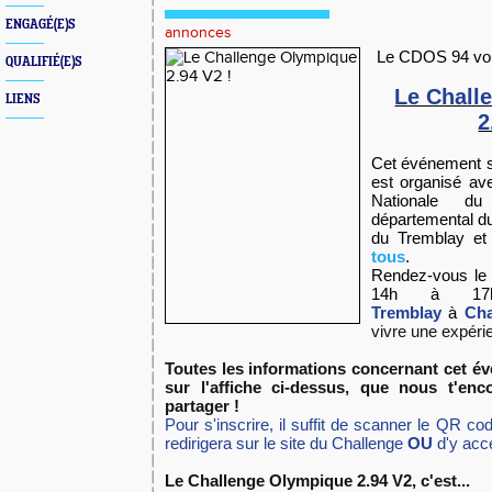
ENGAGÉ(E)S
annonces
Le CDOS 94 vous 
QUALIFIÉ(E)S
Le Chall
LIENS
2
Cet événement spo
est organisé av
Nationale d
départemental d
du Tremblay e
tous
.
Rendez-vous l
14h à 1
Tremblay
à
Ch
vivre une expérie
Toutes les informations concernant cet é
sur l'affiche ci-dessus, que nous t'enc
partager !
Pour s'inscrire, il suffit de scanner le QR cod
redirigera sur le site du Challenge
OU
d'y acc
Le Challenge Olympique 2.94 V2, c'est...