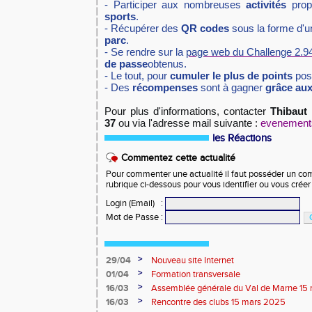
- Participer aux nombreuses
activités
prop
sports
.
- Récupérer des
QR codes
sous la forme d'
parc
.
- Se rendre sur la
page web du Challenge 2.9
de passe
obtenus.
- Le tout, pour
cumuler le plus de points
poss
- Des
récompenses
sont à gagner
grâce au
Pour plus d'informations, contacter
Thibaut
37
ou via l'adresse mail suivante :
evenement
les Réactions
Commentez cette actualité
Pour commenter une actualité il faut posséder un compt
rubrique ci-dessous pour vous identifier ou vous crée
Login (Email)
:
Mot de Passe
:
>
29/04
Nouveau site Internet
>
01/04
Formation transversale
>
16/03
Assemblée générale du Val de Marne 15
>
16/03
Rencontre des clubs 15 mars 2025