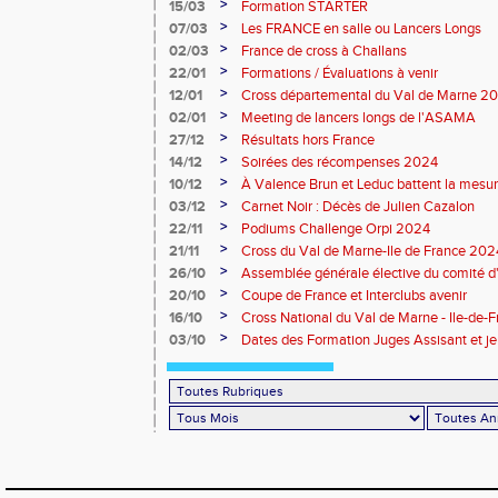
>
15/03
Formation STARTER
>
07/03
Les FRANCE en salle ou Lancers Longs
>
02/03
France de cross à Challans
>
22/01
Formations / Évaluations à venir
>
12/01
Cross départemental du Val de Marne 2
>
02/01
Meeting de lancers longs de l'ASAMA
>
27/12
Résultats hors France
>
14/12
Soirées des récompenses 2024
>
10/12
À Valence Brun et Leduc battent la mesu
>
03/12
Carnet Noir : Décès de Julien Cazalon
>
22/11
Podiums Challenge Orpi 2024
>
21/11
Cross du Val de Marne-Ile de France 2024 
>
26/10
Assemblée générale élective du comité d
Marne
>
20/10
Coupe de France et Interclubs avenir
>
16/10
Cross National du Val de Marne - Ile-de-
>
03/10
Dates des Formation Juges Assisant et j