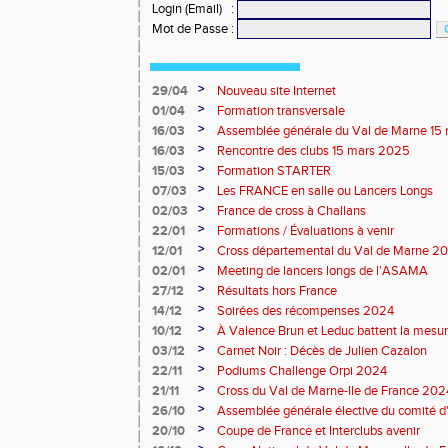
Login (Email)
:
Mot de Passe
:
>
29/04
Nouveau site Internet
>
01/04
Formation transversale
>
16/03
Assemblée générale du Val de Marne 15
>
16/03
Rencontre des clubs 15 mars 2025
>
15/03
Formation STARTER
>
07/03
Les FRANCE en salle ou Lancers Longs
>
02/03
France de cross à Challans
>
22/01
Formations / Évaluations à venir
>
12/01
Cross départemental du Val de Marne 2
>
02/01
Meeting de lancers longs de l'ASAMA
>
27/12
Résultats hors France
>
14/12
Soirées des récompenses 2024
>
10/12
À Valence Brun et Leduc battent la mesu
>
03/12
Carnet Noir : Décès de Julien Cazalon
>
22/11
Podiums Challenge Orpi 2024
>
21/11
Cross du Val de Marne-Ile de France 2024 
>
26/10
Assemblée générale élective du comité d
Marne
>
20/10
Coupe de France et Interclubs avenir