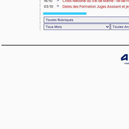
>
16/10
Cross National du Val de Marne - Ile-de-
>
03/10
Dates des Formation Juges Assisant et j