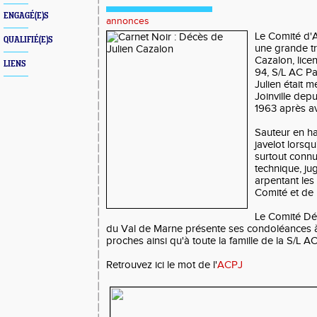
ENGAGÉ(E)S
annonces
Le Comité d'
QUALIFIÉ(E)S
une grande tr
Cazalon, licen
LIENS
94, S/L AC Par
Julien était 
Joinville depu
1963 après av
Sauteur en ha
javelot lorsqu'i
surtout connu 
technique, ju
arpentant les
Comité et de 
Le Comité Dé
du Val de Marne présente ses condoléances à l
proches ainsi qu'à toute la famille de la S/L AC
Retrouvez ici le mot de l'
ACPJ