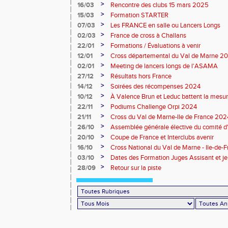
>
16/03
Rencontre des clubs 15 mars 2025
>
15/03
Formation STARTER
>
07/03
Les FRANCE en salle ou Lancers Longs
>
02/03
France de cross à Challans
>
22/01
Formations / Évaluations à venir
>
12/01
Cross départemental du Val de Marne 2
>
02/01
Meeting de lancers longs de l'ASAMA
>
27/12
Résultats hors France
>
14/12
Soirées des récompenses 2024
>
10/12
À Valence Brun et Leduc battent la mesu
>
22/11
Podiums Challenge Orpi 2024
>
21/11
Cross du Val de Marne-Ile de France 2024 
>
26/10
Assemblée générale élective du comité d
Marne
>
20/10
Coupe de France et Interclubs avenir
>
16/10
Cross National du Val de Marne - Ile-de-
>
03/10
Dates des Formation Juges Assisant et j
>
28/09
Retour sur la piste