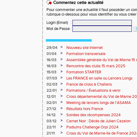
Commentez cette actualité
Pour commenter une actualité il faut posséder un compt
rubrique ci-dessous pour vous identifier ou vous crée
Login (Email)
:
Mot de Passe
:
>
29/04
Nouveau site Internet
>
01/04
Formation transversale
>
16/03
Assemblée générale du Val de Marne 15
>
16/03
Rencontre des clubs 15 mars 2025
>
15/03
Formation STARTER
>
07/03
Les FRANCE en salle ou Lancers Longs
>
02/03
France de cross à Challans
>
22/01
Formations / Évaluations à venir
>
12/01
Cross départemental du Val de Marne 2
>
02/01
Meeting de lancers longs de l'ASAMA
>
27/12
Résultats hors France
>
14/12
Soirées des récompenses 2024
>
03/12
Carnet Noir : Décès de Julien Cazalon
>
22/11
Podiums Challenge Orpi 2024
>
21/11
Cross du Val de Marne-Ile de France 2024 