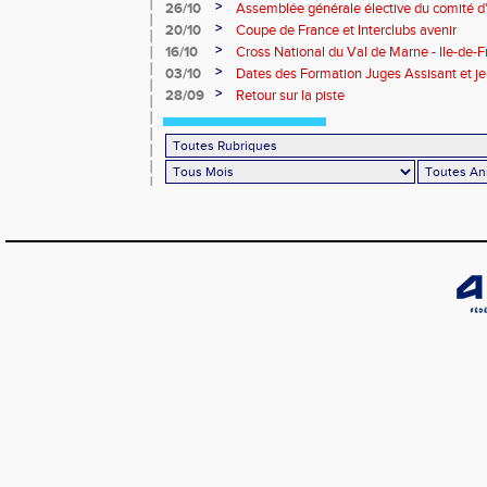
>
26/10
Assemblée générale élective du comité d
Marne
>
20/10
Coupe de France et Interclubs avenir
>
16/10
Cross National du Val de Marne - Ile-de-
>
03/10
Dates des Formation Juges Assisant et j
>
28/09
Retour sur la piste