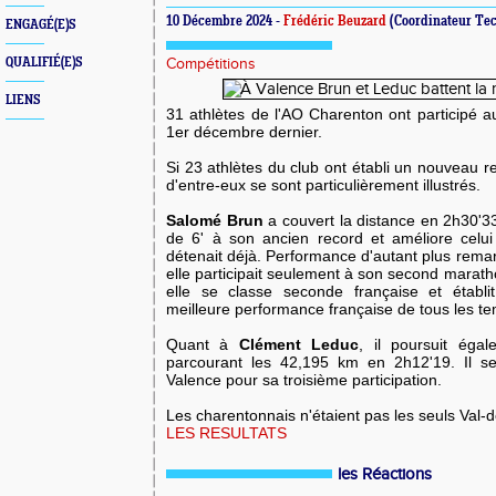
10 Décembre 2024 -
Frédéric Beuzard
(Coordinateur Tec
ENGAGÉ(E)S
QUALIFIÉ(E)S
Compétitions
LIENS
31 athlètes de l'AO Charenton ont participé 
1er décembre dernier.
Si 23 athlètes du club ont établi un nouveau r
d'entre-eux se sont particulièrement illustrés.
Salomé Brun
a couvert la distance en 2h30'33
de 6' à son ancien record et améliore celu
détenait déjà. Performance d'autant plus rem
elle participait seulement à son second marath
elle se classe seconde française et établ
meilleure performance française de tous les t
Quant à
Clément Leduc
, il poursuit éga
parcourant les 42,195 km en 2h12'19. Il s
Valence pour sa troisième participation.
Les charentonnais n'étaient pas les seuls Val-
LES RESULTATS
les Réactions