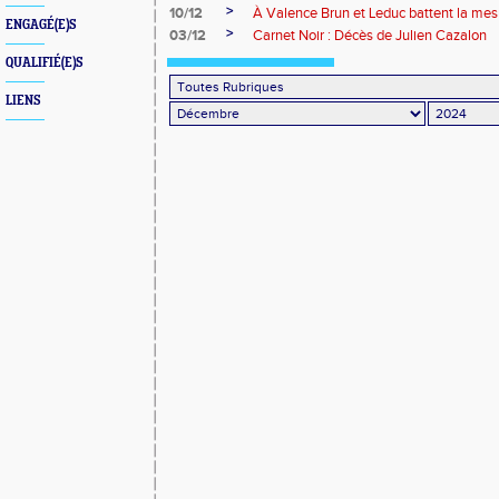
>
10/12
À Valence Brun et Leduc battent la me
ENGAGÉ(E)S
>
03/12
Carnet Noir : Décès de Julien Cazalon
QUALIFIÉ(E)S
LIENS