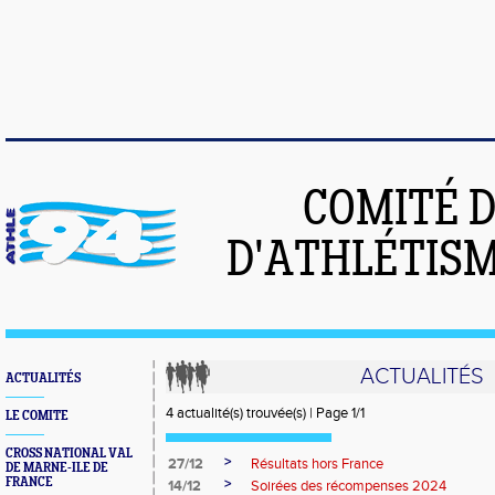
COMITÉ 
D'ATHLÉTISM
ACTUALITÉS
ACTUALITÉS
4 actualité(s) trouvée(s) | Page 1/1
LE COMITE
CROSS NATIONAL VAL
>
27/12
Résultats hors France
DE MARNE-ILE DE
FRANCE
>
14/12
Soirées des récompenses 2024