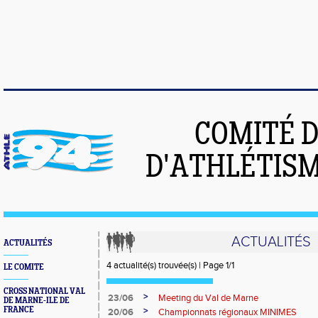
COMITÉ 
D'ATHLÉTISM
ACTUALITÉS
ACTUALITÉS
4 actualité(s) trouvée(s) | Page 1/1
LE COMITE
CROSS NATIONAL VAL
>
23/06
Meeting du Val de Marne
DE MARNE-ILE DE
FRANCE
>
20/06
Championnats régionaux MINIMES