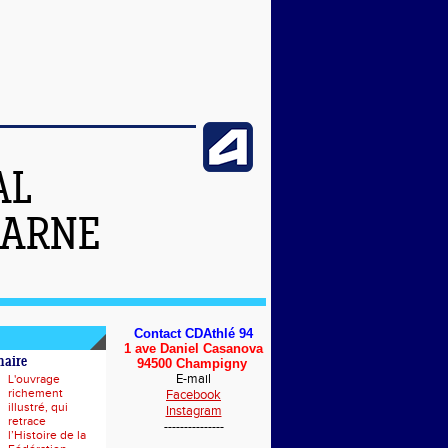
AL
MARNE
Contact CDAthlé 94
1 ave Daniel Casanova
naire
94500 Champigny
E-mail
L'ouvrage
richement
Facebook
illustré, qui
Instagram
retrace
---------------
l’Histoire de la